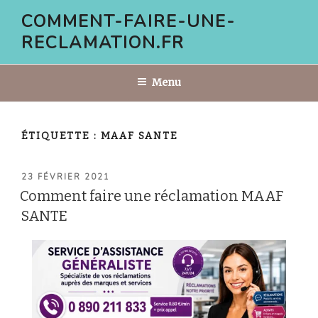
Aller
COMMENT-FAIRE-UNE-
au
RECLAMATION.FR
contenu
principal
Menu
ÉTIQUETTE :
MAAF SANTE
PUBLIÉ
23 FÉVRIER 2021
LE
Comment faire une réclamation MAAF
SANTE