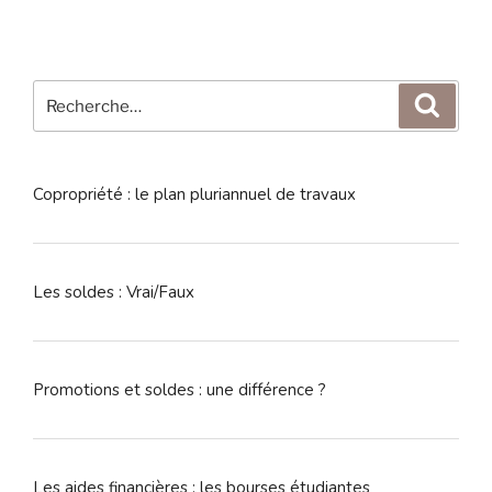
Recherche
Reche
pour
:
Copropriété : le plan pluriannuel de travaux
Les soldes : Vrai/Faux
Promotions et soldes : une différence ?
Les aides financières : les bourses étudiantes