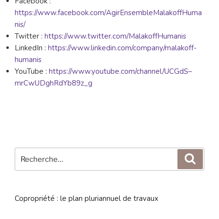
Facebook :
https://www.facebook.com/AgirEnsembleMalakoffHuma
nis/
Twitter :
https://www.twitter.com/MalakoffHumanis
LinkedIn :
https://www.linkedin.com/company/malakoff-
humanis
YouTube :
https://www.youtube.com/channel/UCGdS–
mrCwUDghRdYb89z_g
Recherche
Reche
pour
:
Copropriété : le plan pluriannuel de travaux