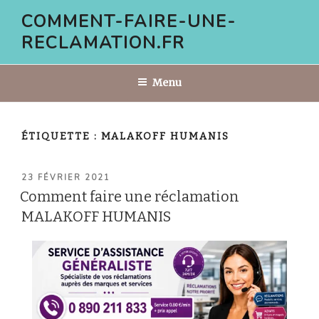
Aller
COMMENT-FAIRE-UNE-
au
RECLAMATION.FR
contenu
principal
Menu
ÉTIQUETTE :
MALAKOFF HUMANIS
PUBLIÉ
23 FÉVRIER 2021
LE
Comment faire une réclamation
MALAKOFF HUMANIS