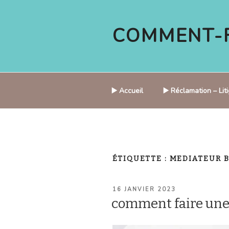
Aller
au
COMMENT-F
contenu
principal
▶️ Accueil
▶️ Réclamation – Li
ÉTIQUETTE :
MEDIATEUR 
PUBLIÉ
16 JANVIER 2023
LE
comment faire une