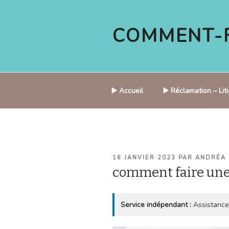
Aller
au
COMMENT-F
contenu
principal
▶️ Accueil
▶️ Réclamation – Li
PUBLIÉ
16 JANVIER 2023
PAR
ANDRÉA
LE
comment faire un
Service indépendant :
Assistance