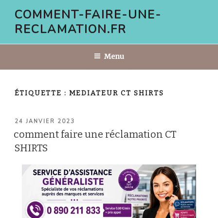
Aller
COMMENT-FAIRE-UNE-
au
RECLAMATION.FR
contenu
principal
Menu
ÉTIQUETTE :
MEDIATEUR CT SHIRTS
PUBLIÉ
24 JANVIER 2023
LE
comment faire une réclamation CT
SHIRTS