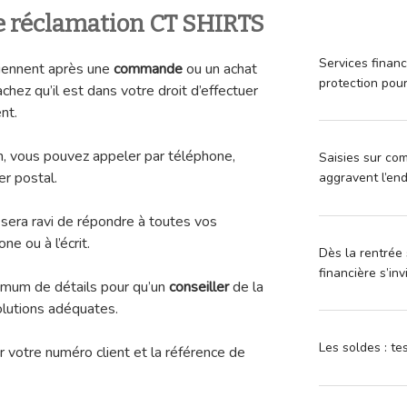
 réclamation CT SHIRTS
Services financ
iennent après une
commande
ou un achat
protection pou
chez qu’il est dans votre droit d’effectuer
nt.
on, vous pouvez appeler par téléphone,
Saisies sur com
r postal.
aggravent l’en
 sera ravi de répondre à toutes vos
ne ou à l’écrit.
Dès la rentrée 
financière s’in
ximum de détails pour qu’un
conseiller
de la
olutions adéquates.
Les soldes : t
r votre numéro client et la référence de