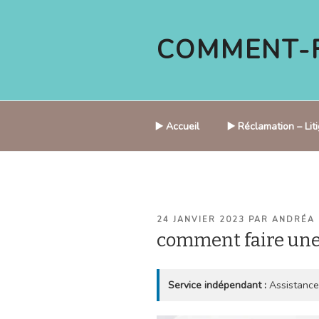
Aller
au
COMMENT-F
contenu
principal
▶️ Accueil
▶️ Réclamation – Li
PUBLIÉ
24 JANVIER 2023
PAR
ANDRÉA
LE
comment faire une
Service indépendant :
Assistance