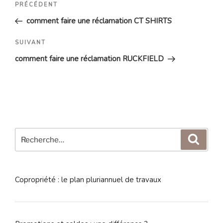
Article
PRÉCÉDENT
de
précédent
comment faire une réclamation CT SHIRTS
l’article
Article
SUIVANT
suivant
comment faire une réclamation RUCKFIELD
Recherche
Reche
pour
:
Copropriété : le plan pluriannuel de travaux