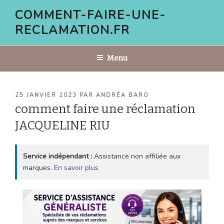
Aller
COMMENT-FAIRE-UNE-
au
RECLAMATION.FR
contenu
principal
Menu
PUBLIÉ
25 JANVIER 2023
PAR
ANDRÉA BARO
LE
comment faire une réclamation
JACQUELINE RIU
Service indépendant :
Assistance non affiliée aux
marques.
En savoir plus