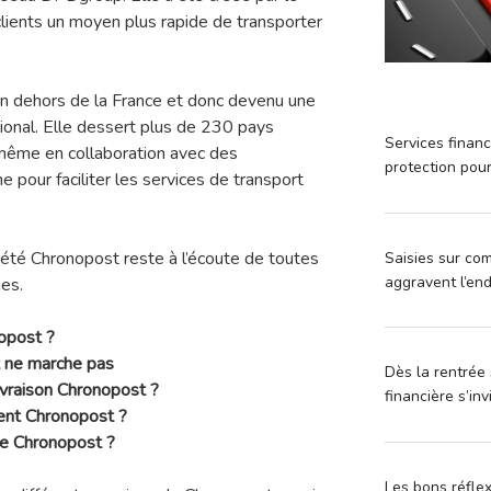
clients un moyen plus rapide de transporter
en dehors de la France et donc devenu une
ational. Elle dessert plus de 230 pays
Services financ
 même en collaboration avec des
protection pou
e pour faciliter les services de transport
ociété Chronopost reste à l’écoute de toutes
Saisies sur com
aggravent l’en
es.
opost ?
 ne marche pas
Dès la rentrée 
ivraison Chronopost ?
financière s’in
ient Chronopost ?
ce Chronopost ?
Les bons réfle