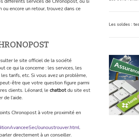
s différents services de Chronopost, ou si
n ou encore un retour, trouvez dans ce
Les soldes : t
de CHRONOPOST
ulter le site officiel de la société
ut ce qui la concerne : les services, les
 les tarifs, etc. Si vous avez un problème,
 peut-être que votre question figure parmi
res clients. Léonard, le
chatbot
du site est
 de l’aide.
points Chronopost à votre proximité en
ditionAvanceeSec/ounoustrouver.html
.
arler directement à un conseiller.