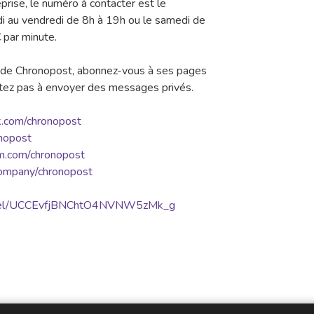
prise, le numéro à contacter est le
di au vendredi de 8h à 19h ou le samedi de
 par minute.
és de Chronopost, abonnez-vous à ses pages
sitez pas à envoyer des messages privés.
k.com/chronopost
onopost
m.com/chronopost
/company/chronopost
annel/UCCEvfjBNChtO4NVNW5zMk_g