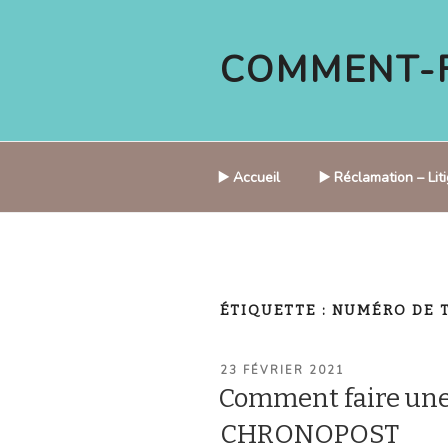
Aller
au
COMMENT-F
contenu
principal
▶️ Accueil
▶️ Réclamation – Li
ÉTIQUETTE :
NUMÉRO DE 
PUBLIÉ
23 FÉVRIER 2021
LE
Comment faire une
CHRONOPOST