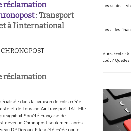
 réclamation
Les soldes : Vr
hronopost
: Transport
t à l’international
Les aides finan
on CHRONOPOST
Auto-école : à 
coût ? Quelles 
 réclamation
cialisée dans la livraison de colis créée
Poste et de Touraine Air Transport TAT. Elle
i signifiait Société Française de
 est devenue Chronopost seulement après
réseau DPDgroup. Elle a été créée par le