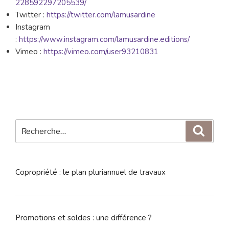
228592297205539/
Twitter :
https://twitter.com/lamusardine
Instagram
:
https://www.instagram.com/lamusardine.editions/
Vimeo :
https://vimeo.com/user93210831
Recherche
Reche
pour
:
Copropriété : le plan pluriannuel de travaux
Promotions et soldes : une différence ?