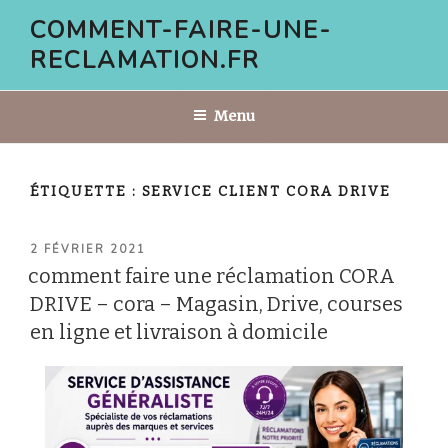
Aller
COMMENT-FAIRE-UNE-
au
RECLAMATION.FR
contenu
principal
Menu
ÉTIQUETTE :
SERVICE CLIENT CORA DRIVE
PUBLIÉ
2 FÉVRIER 2021
LE
comment faire une réclamation CORA
DRIVE – cora – Magasin, Drive, courses
en ligne et livraison à domicile