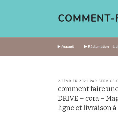
Aller
au
COMMENT-F
contenu
principal
▶️ Accueil
▶️ Réclamation – Li
PUBLIÉ
2 FÉVRIER 2021
PAR
SERVICE 
LE
comment faire un
DRIVE – cora – Mag
ligne et livraison 