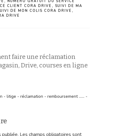
VE
,
NUMÉRO GRATUIT DU SERVICE
CE CLIENT CORA DRIVE
,
SUIVI DE MA
UIVI DE MON COLIS CORA DRIVE
,
RA DRIVE
ent faire une réclamation
gasin, Drive, courses en ligne
- litige - réclamation - remboursement ...... -
ire
 publiée.
Les champs obligatoires sont