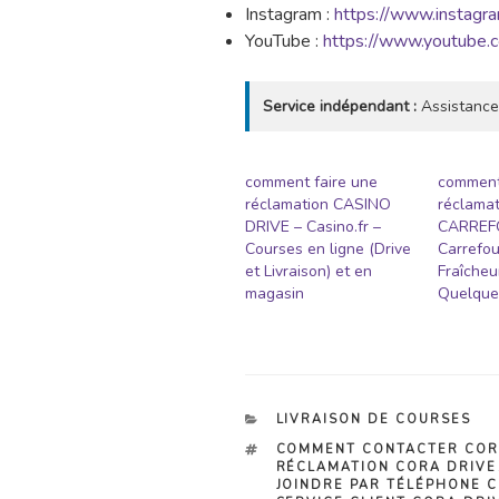
Instagram :
https://www.instagra
YouTube :
https://www.youtube.
Service indépendant :
Assistance
comment faire une
comment
réclamation CASINO
réclamat
DRIVE – Casino.fr –
CARREF
Courses en ligne (Drive
Carrefou
et Livraison) et en
Fraîcheu
magasin
Quelques
CATÉGORIES
LIVRAISON DE COURSES
ÉTIQUETTES
COMMENT CONTACTER COR
RÉCLAMATION CORA DRIVE
JOINDRE PAR TÉLÉPHONE 