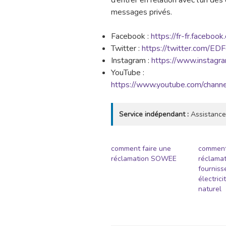
d’entrer en relation avec l’un de
messages privés.
Facebook :
https://fr-fr.facebook
Twitter :
https://twitter.com/EDFo
Instagram :
https://www.instagra
YouTube :
https://www.youtube.com/ch
Service indépendant :
Assistance
comment faire une
comment
réclamation SOWEE
réclamat
fourniss
électrici
naturel