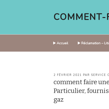
Aller
au
COMMENT-F
contenu
principal
▶️ Accueil
▶️ Réclamation – Li
PUBLIÉ
2 FÉVRIER 2021
PAR
SERVICE 
LE
comment faire une
Particulier, fournis
gaz