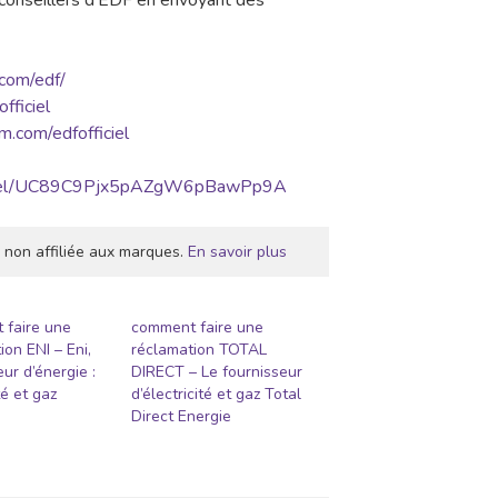
s conseillers d’EDF en envoyant des
.com/edf/
fficiel
m.com/edfofficiel
annel/UC89C9Pjx5pAZgW6pBawPp9A
 non affiliée aux marques.
En savoir plus
 faire une
comment faire une
ion ENI – Eni,
réclamation TOTAL
eur d’énergie :
DIRECT – Le fournisseur
té et gaz
d’électricité et gaz Total
Direct Energie