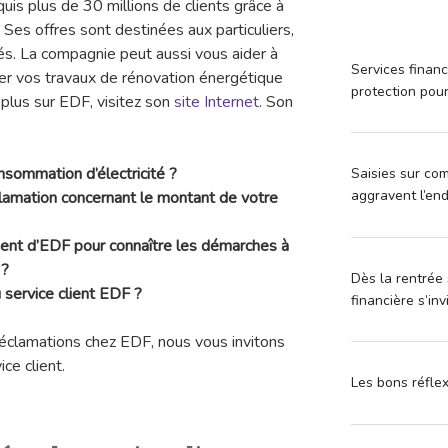
quis plus de 30 millions de clients grâce à
 Ses offres sont destinées aux particuliers,
tés. La compagnie peut aussi vous aider à
Services financ
cer vos travaux de rénovation énergétique
protection pou
 plus sur EDF, visitez son
site Internet
. Son
sommation d’électricité ?
Saisies sur com
aggravent l’en
clamation concernant le montant de votre
lient d’EDF pour connaître les démarches à
 ?
Dès la rentrée 
service client EDF ?
financière s’in
réclamations chez EDF, nous vous invitons
ce client.
Les bons réfle