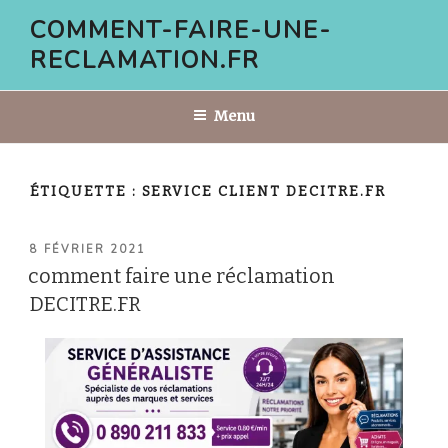
Aller
COMMENT-FAIRE-UNE-
au
RECLAMATION.FR
contenu
principal
Menu
ÉTIQUETTE :
SERVICE CLIENT DECITRE.FR
PUBLIÉ
8 FÉVRIER 2021
LE
comment faire une réclamation
DECITRE.FR