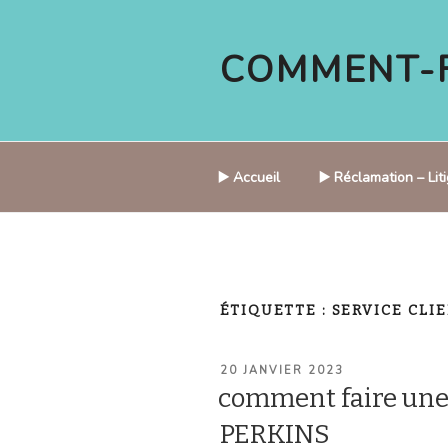
Aller
au
COMMENT-F
contenu
principal
▶️ Accueil
▶️ Réclamation – Li
ÉTIQUETTE :
SERVICE CLI
PUBLIÉ
20 JANVIER 2023
LE
comment faire un
PERKINS