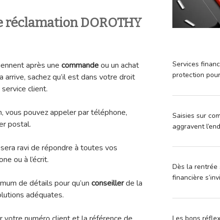
e réclamation DOROTHY
Services financ
iennent après une
commande
ou un achat
protection pou
rive, sachez qu’il est dans votre droit
service client.
on, vous pouvez appeler par téléphone,
Saisies sur com
r postal.
aggravent l’en
 sera ravi de répondre à toutes vos
ne ou à l’écrit.
Dès la rentrée 
financière s’in
ximum de détails pour qu’un
conseiller
de la
olutions adéquates.
r votre numéro client et la référence de
Les bons réfle