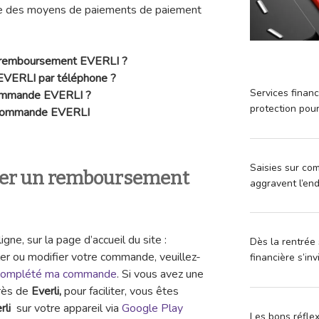
e des moyens de paiements de paiement
 remboursement
EVERLI ?
EVERLI par téléphone ?
Services financ
commande
EVERLI ?
protection pou
e commande
EVERLI
Saisies sur com
r un remboursement
aggravent l’en
gne, sur la page d’accueil du site :
Dès la rentrée 
ler ou modifier votre commande, veuillez-
financière s’in
i complété ma commande
. Si vous avez une
rès de
Everli,
pour faciliter, vous êtes
rli
sur votre appareil via
Google Play
Les bons réfle