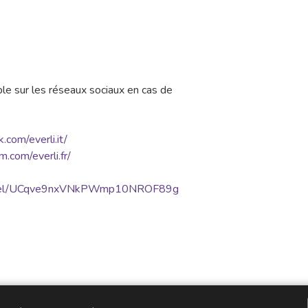
ible sur les réseaux sociaux en cas de
com/everli.it/
.com/everli.fr/
annel/UCqve9nxVNkPWmp10NROF89g