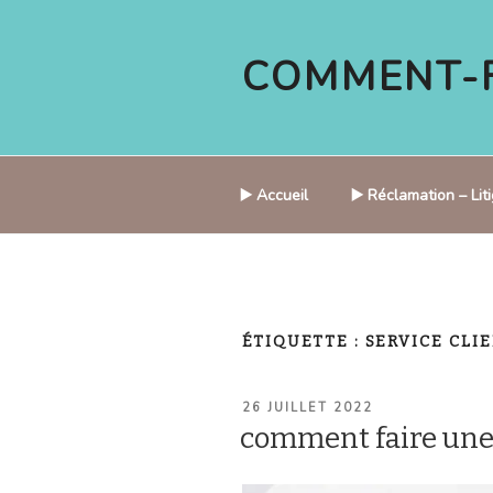
Aller
au
COMMENT-F
contenu
principal
▶️ Accueil
▶️ Réclamation – Li
ÉTIQUETTE :
SERVICE CLI
PUBLIÉ
26 JUILLET 2022
LE
comment faire une