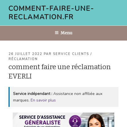
Aller
COMMENT-FAIRE-UNE-
au
RECLAMATION.FR
contenu
principal
Menu
PUBLIÉ
26 JUILLET 2022
PAR
SERVICE CLIENTS /
LE
RÉCLAMATION
comment faire une réclamation
EVERLI
Service indépendant :
Assistance non affiliée aux
marques.
En savoir plus