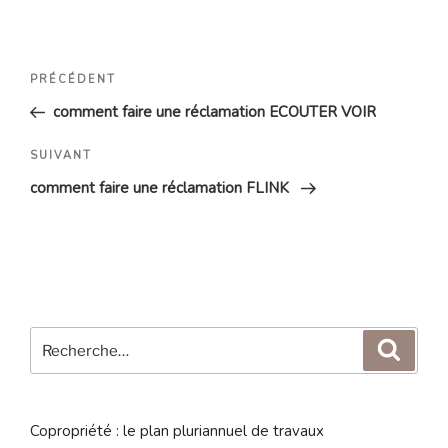
Navigation
Article
PRÉCÉDENT
de
précédent
comment faire une réclamation ECOUTER VOIR
l’article
Article
SUIVANT
suivant
comment faire une réclamation FLINK
Recherche
Reche
pour
:
Copropriété : le plan pluriannuel de travaux