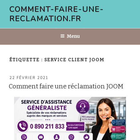
Aller
COMMENT-FAIRE-UNE-
au
RECLAMATION.FR
contenu
principal
Menu
ÉTIQUETTE :
SERVICE CLIENT JOOM
PUBLIÉ
22 FÉVRIER 2021
LE
Comment faire une réclamation JOOM