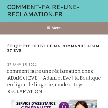
Aller
COMMENT-FAIRE-UNE-
au
RECLAMATION.FR
contenu
principal
Menu
ÉTIQUETTE :
SUIVI DE MA COMMANDE ADAM
ET EVE
PUBLIÉ
27 JANVIER 2021
LE
comment faire une réclamation chez
ADAM et EVE – Adam et Eve | la Boutique
en ligne de lingerie, mode et toys …
RECLAMATION