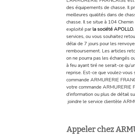
L’ARMURERIE FRANCAISE est un 
des équipements de chasse. Il pr
meilleures qualités dans de chasse, 
chasse. Il se situe à 104 Chemi
exploité par
la société APOLLO.
services, ou vous souhaitez ret
délai de 7 jours pour les renvoy
remboursement. Les articles reto
on ne pourra pas les échangés o
à feu ayant tiré ne serait-ce qu’
reprise. Est-ce que voulez-vous 
commande ARMURERIE FRANCAIS
votre commande ARMURERIE FRA
d’information ou plus de détail s
joindre le service clientèle 
Appeler chez AR