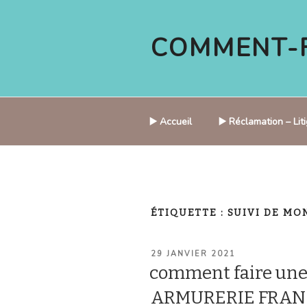
Aller
au
COMMENT-F
contenu
principal
▶️ Accueil
▶️ Réclamation – Li
ÉTIQUETTE :
SUIVI DE MO
PUBLIÉ
29 JANVIER 2021
LE
comment faire une
ARMURERIE FRANC