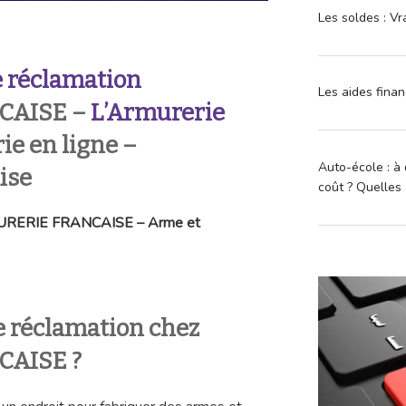
Les soldes : Vr
 réclamation
Les aides finan
CAISE –
L’Armurerie
ie en ligne –
Auto-école : à 
ise
coût ? Quelles 
RMURERIE FRANCAISE – Arme et
 réclamation chez
AISE ?