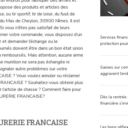
endroit pour fabriquer des armes et
opose des produits et articles des
ou tir sportif, tir de loisir, du fusil de
n du Mas de Cheylon, 30900 Nîmes. Il est
Si vous n’êtes pas satisfait de leurs
ourner votre commande, vous disposez d’un
Services financ
er et demander l’échange ou le
protection pou
urnés doivent être dans un bon état sinon
u remboursés. Mais attention, aucune arme
une munition ne sera pas échangée ni
Saisies sur com
signaler autre problèmes sur votre
aggravent l’en
E ? Vous voulez annuler ou réclamer
NCAISE ? Souhaitez-vous obtenir plus
ur l’article de chasse ? Comment faire pour
ARMURERIE FRANCAISE?
Dès la rentrée 
financière s’in
MURERIE FRANCAISE
Les bons réfle