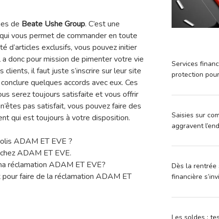
pes de
Beate Ushe Group
. C’est une
e qui vous permet de commander en toute
é d’articles exclusifs, vous pouvez initier
Il a donc pour mission de pimenter votre vie
Services financ
lients, il faut juste s’inscrire sur leur site
protection pou
conclure quelques accords avec eux. Ces
us serez toujours satisfaite et vous offrir
 n’êtes pas satisfait, vous pouvez faire des
Saisies sur com
ent qui est toujours à votre disposition.
aggravent l’en
colis ADAM ET EVE ?
on chez ADAM ET EVE.
e ma réclamation ADAM ET EVE?
Dès la rentrée 
t pour faire de la réclamation ADAM ET
financière s’in
Les soldes : t