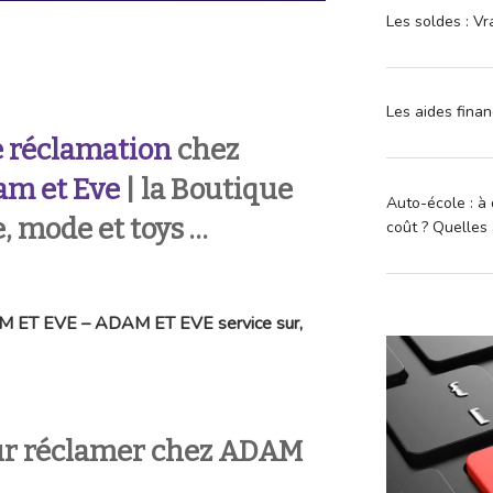
Les soldes : Vr
Les aides finan
 réclamation
chez
m et Eve
| la Boutique
Auto-école : à 
e, mode et toys …
coût ? Quelles 
AM ET EVE – ADAM ET EVE service sur,
ur réclamer chez ADAM