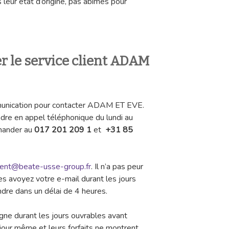
 leur état d’origine, pas abimés pour
 le service client ADAM
ommunication pour contacter ADAM ET EVE.
ndre en appel téléphonique du lundi au
mander au
017 201 209 1
et
+31 85
lient@beate-usse-group.fr
. Il n’a pas peur
les avoyez votre e-mail durant les jours
ndre dans un délai de 4 heures.
ligne durant les jours ouvrables avant
 jour même et leurs forfaits ne montrent