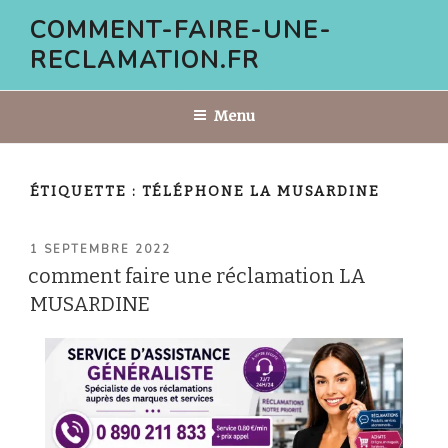
Aller
COMMENT-FAIRE-UNE-
au
RECLAMATION.FR
contenu
principal
Menu
ÉTIQUETTE :
TÉLÉPHONE LA MUSARDINE
PUBLIÉ
1 SEPTEMBRE 2022
LE
comment faire une réclamation LA
MUSARDINE