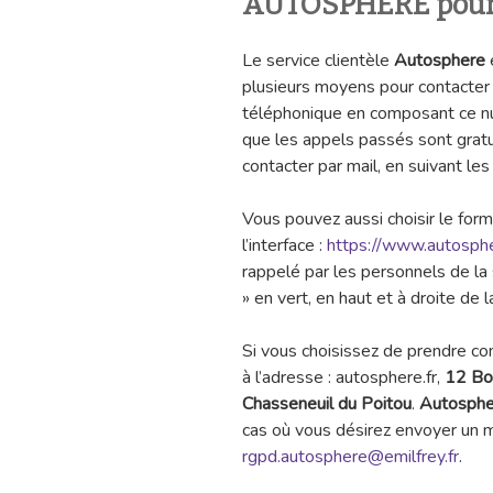
AUTOSPHERE pour f
Le service clientèle
Autosphere
e
plusieurs moyens pour contacter
téléphonique en composant ce nu
que les appels passés sont gratu
contacter par mail, en suivant les
Vous pouvez aussi choisir le form
l’interface :
https://www.autosphe
rappelé par les personnels de la s
» en vert, en haut et à droite de l
Si vous choisissez de prendre co
à l’adresse : autosphere.fr,
12 Bo
Chasseneuil du Poitou
.
Autosph
cas où vous désirez envoyer un ma
rgpd.autosphere@emilfrey.fr
.