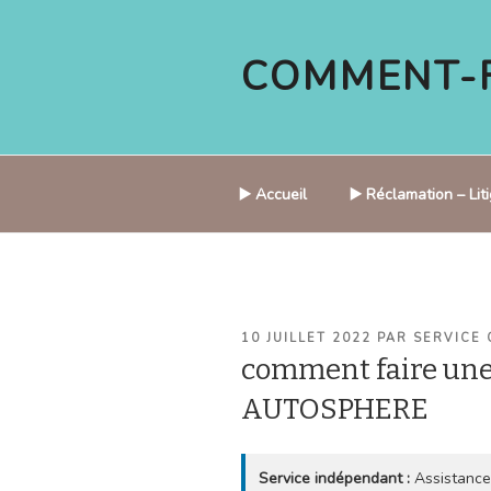
Aller
au
COMMENT-F
contenu
principal
▶️ Accueil
▶️ Réclamation – Li
PUBLIÉ
10 JUILLET 2022
PAR
SERVICE 
LE
comment faire une
AUTOSPHERE
Service indépendant :
Assistance