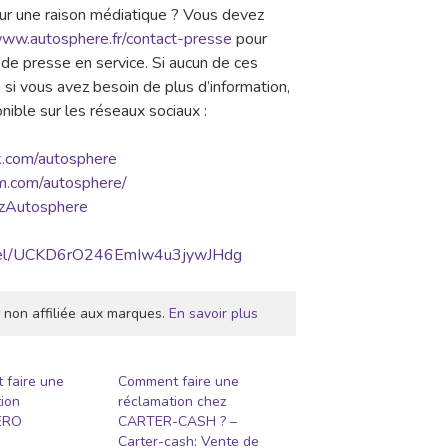
our une raison médiatique ? Vous devez
www.autosphere.fr/contact-presse
pour
 de presse en service. Si aucun de ces
i vous avez besoin de plus d’information,
ible sur les réseaux sociaux :
k.com/autosphere
m.com/autosphere/
azAutosphere
nnel/UCKD6rO246EmIw4u3jywJHdg
 non affiliée aux marques.
En savoir plus
 faire une
Comment faire une
ion
réclamation chez
ERO
CARTER-CASH ? –
Carter-cash: Vente de