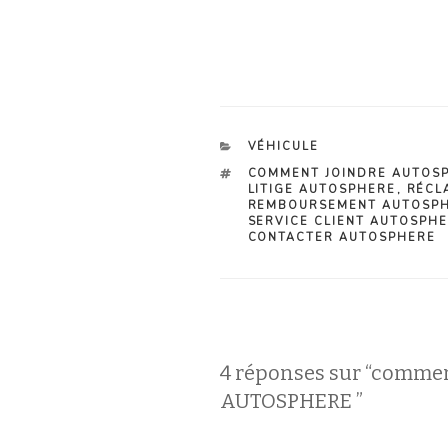
CATÉGORIES
VÉHICULE
ÉTIQUETTES
COMMENT JOINDRE AUTOS
LITIGE AUTOSPHERE
,
RÉCL
REMBOURSEMENT AUTOSP
SERVICE CLIENT AUTOSPH
CONTACTER AUTOSPHERE
4 réponses sur “commen
AUTOSPHERE ”