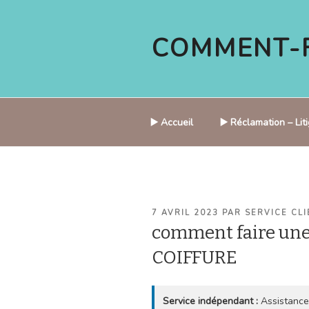
Aller
au
COMMENT-F
contenu
principal
▶️ Accueil
▶️ Réclamation – Li
PUBLIÉ
7 AVRIL 2023
PAR
SERVICE CLI
LE
comment faire un
COIFFURE
Service indépendant :
Assistance