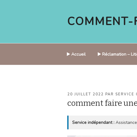
Aller
au
COMMENT-F
contenu
principal
▶️ Accueil
▶️ Réclamation – Li
PUBLIÉ
20 JUILLET 2022
PAR
SERVICE 
LE
comment faire un
Service indépendant :
Assistance