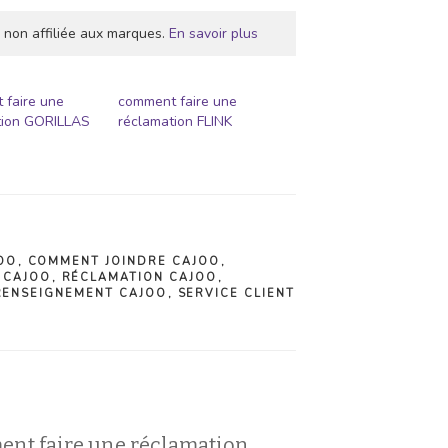
 non affiliée aux marques.
En savoir plus
 faire une
comment faire une
tion GORILLAS
réclamation FLINK
OO
,
COMMENT JOINDRE CAJOO
,
E CAJOO
,
RÉCLAMATION CAJOO
,
RENSEIGNEMENT CAJOO
,
SERVICE CLIENT
ent faire une réclamation