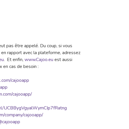
ut pas être appelé. Du coup, si vous
s en rapport avec la plateforme, adressez
eu
. Et enfin,
www.Cajoo.eu
est aussi
x en cas de besoin :
k.com/cajooapp
oapp
m.com/cajooapp/
nnel/UCBBygVgyalWymCIp7fRatng
com/company/cajooapp/
/@cajooapp