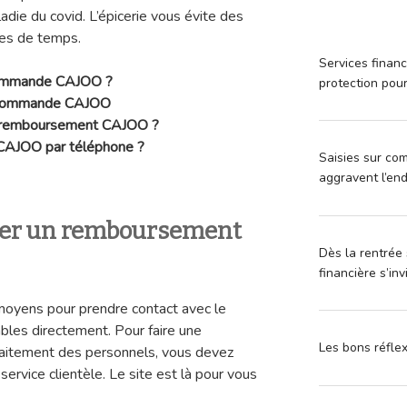
ladie du covid. L’épicerie vous évite des
tes de temps.
Services financ
commande
CAJOO ?
protection pou
e commande
CAJOO
 remboursement
CAJOO ?
CAJOO par téléphone ?
Saisies sur com
aggravent l’en
r un remboursement
Dès la rentrée 
financière s’in
moyens pour prendre contact avec le
ables directement. Pour faire une
Les bons réfle
 traitement des personnels, vous devez
ervice clientèle. Le site est là pour vous