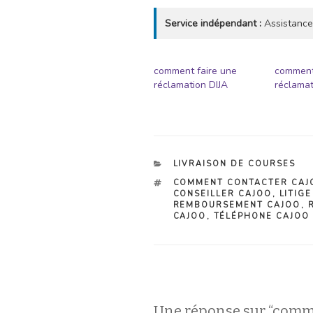
Service indépendant :
Assistance
comment faire une
comment
réclamation DIJA
réclama
CATÉGORIES
LIVRAISON DE COURSES
ÉTIQUETTES
COMMENT CONTACTER CAJ
CONSEILLER CAJOO
,
LITIG
REMBOURSEMENT CAJOO
,
CAJOO
,
TÉLÉPHONE CAJOO
Une réponse sur “comm