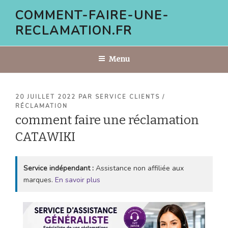
Aller
COMMENT-FAIRE-UNE-
au
RECLAMATION.FR
contenu
principal
Menu
PUBLIÉ
20 JUILLET 2022
PAR
SERVICE CLIENTS /
LE
RÉCLAMATION
comment faire une réclamation
CATAWIKI
Service indépendant :
Assistance non affiliée aux
marques.
En savoir plus