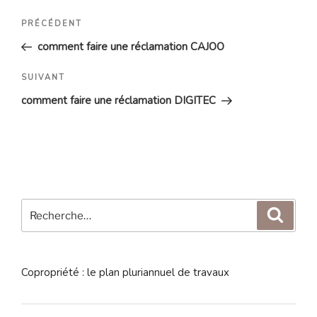
Navigation
Article
PRÉCÉDENT
de
précédent
comment faire une réclamation CAJOO
l’article
Article
SUIVANT
suivant
comment faire une réclamation DIGITEC
Recherche
Reche
pour
:
Copropriété : le plan pluriannuel de travaux