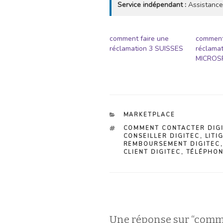
Service indépendant :
Assistance
comment faire une
comment
réclamation 3 SUISSES
réclamat
MICROS
CATÉGORIES
MARKETPLACE
ÉTIQUETTES
COMMENT CONTACTER DIG
CONSEILLER DIGITEC
,
LITI
REMBOURSEMENT DIGITEC
CLIENT DIGITEC
,
TÉLÉPHON
Une réponse sur “comm