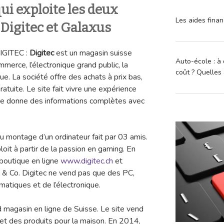
ui exploite les deux
Les aides finan
 Digitec et Galaxus
DIGITEC :
Digitec
est un magasin suisse
Auto-école : à 
merce, l’électronique grand public, la
coût ? Quelles 
ue. La société offre des achats à prix bas,
gratuite. Le site fait vivre une expérience
rme donne des informations complètes avec
u montage d’un ordinateur fait par 03 amis.
oit à partir de la passion en gaming. En
 boutique en ligne
www.digitec.ch
et
g & Co. Digitec ne vend pas que des PC,
matiques et de l’électronique.
d magasin en ligne de Suisse. Le site vend
 et des produits pour la maison. En 2014,