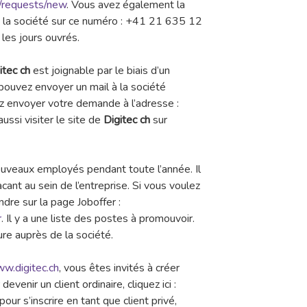
fr/requests/new
. Vous avez également la
t la société sur ce numéro : +41 21 635 12
 les jours ouvrés.
itec ch
est joignable par le biais d’un
pouvez envoyer un mail à la société
ez envoyer votre demande à l’adresse :
ussi visiter le site de
Digitec ch
sur
uveaux employés pendant toute l’année. Il
cant au sein de l’entreprise. Si vous voulez
endre sur la page Joboffer :
r
. Il y a une liste des postes à promouvoir.
re auprès de la société.
w.digitec.ch
, vous êtes invités à créer
devenir un client ordinaire, cliquez ici :
 pour s’inscrire en tant que client privé,