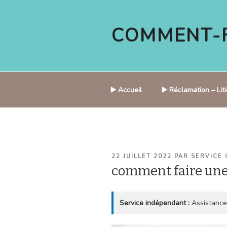
Aller
au
COMMENT-F
contenu
principal
▶️ Accueil
▶️ Réclamation – Li
PUBLIÉ
22 JUILLET 2022
PAR
SERVICE 
LE
comment faire une
Service indépendant :
Assistance