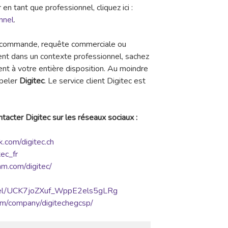
r en tant que professionnel, cliquez ici :
nnel
.
e commande, requête commerciale ou
t dans un contexte professionnel, sachez
ent à votre entière disposition. Au moindre
ppeler
Digitec
. Le service client Digitec est
tacter Digitec sur les réseaux sociaux :
.com/digitec.ch
tec_fr
am.com/digitec/
nnel/UCK7joZXuf_WppE2els5gLRg
om/company/digitechegcsp/