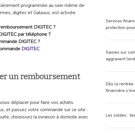
 entièrement programmée au sein même de
rmes, digitec et Galaxus, est activée.
Services financ
 remboursement
DIGITEC ?
protection pou
DIGITEC par téléphone ?
commande
DIGITEC ?
e commande
DIGITEC
Saisies sur com
aggravent l’en
r un remboursement
Dès la rentrée 
financière s’in
vous déplacer pour faire vos achats.
s, et passez votre commande sur ce site :
Les soldes : t
 suite, choisissez la livraison à domicile avec