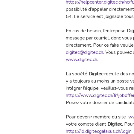
https://helpcenter.digitec.ch/hc/
possibilité d’appeler directemen
54. Le service est joignable tous
En cas de besoin, l’entreprise
Dig
message par courriel, donc vous 
directement. Pour ce faire veuill
digitec@digitec.ch
. Vous pouvez a
www.digitec.ch
.
La société
Digitec
recrute des no
y a toujours au moins un poste va
intégrer l’équipe, veuillez-vous r
https://www.digitec.ch/fr/joboffe
Posez votre dossier de candidatu
Pour devenir membre du site
ww
votre compte client
Digitec.
Pour 
https://id.digitecgalaxus.ch/login
,