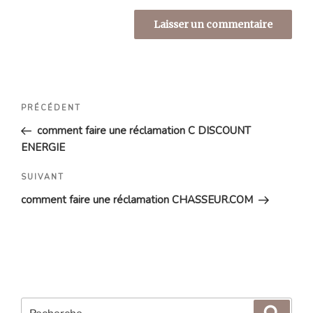
Navigation
Article
PRÉCÉDENT
de
précédent
comment faire une réclamation C DISCOUNT
l’article
ENERGIE
Article
SUIVANT
suivant
comment faire une réclamation CHASSEUR.COM
Recherche
Reche