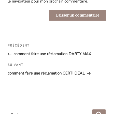
le navigateur pour mon prochain commentaire.
Navigation
Article
PRÉCÉDENT
de
précédent
comment faire une réclamation DARTY MAX
l’article
Article
SUIVANT
suivant
comment faire une réclamation CERTI DEAL
Recherche
Reche