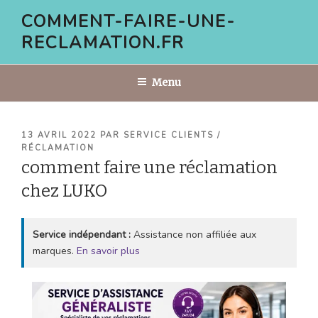
Aller
COMMENT-FAIRE-UNE-
au
RECLAMATION.FR
contenu
principal
Menu
PUBLIÉ
13 AVRIL 2022
PAR
SERVICE CLIENTS /
LE
RÉCLAMATION
comment faire une réclamation
chez LUKO
Service indépendant :
Assistance non affiliée aux
marques.
En savoir plus