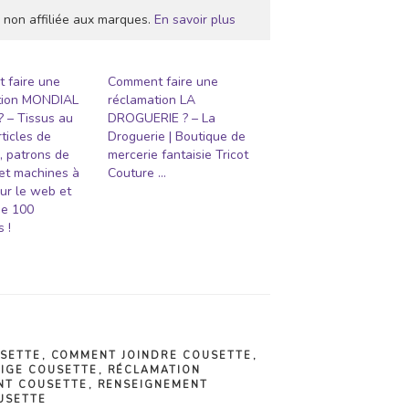
 non affiliée aux marques.
En savoir plus
 faire une
Comment faire une
tion MONDIAL
réclamation LA
 – Tissus au
DROGUERIE ? – La
rticles de
Droguerie | Boutique de
, patrons de
mercerie fantaisie Tricot
et machines à
Couture …
ur le web et
de 100
 !
SETTE
,
COMMENT JOINDRE COUSETTE
,
TIGE COUSETTE
,
RÉCLAMATION
NT COUSETTE
,
RENSEIGNEMENT
USETTE