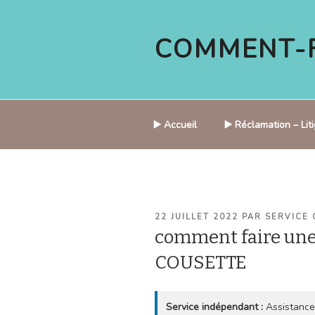
Aller
au
COMMENT-F
contenu
principal
▶️ Accueil
▶️ Réclamation – Li
PUBLIÉ
22 JUILLET 2022
PAR
SERVICE 
LE
comment faire une
COUSETTE
Service indépendant :
Assistance