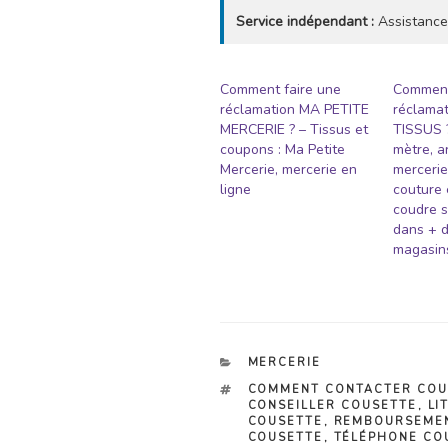
Service indépendant :
Assistance
Comment faire une
Comment
réclamation MA PETITE
réclama
MERCERIE ? – Tissus et
TISSUS ?
coupons : Ma Petite
mètre, a
Mercerie, mercerie en
mercerie
ligne
couture 
coudre s
dans + 
magasins
CATÉGORIES
MERCERIE
ÉTIQUETTES
COMMENT CONTACTER COU
CONSEILLER COUSETTE
,
LI
COUSETTE
,
REMBOURSEME
COUSETTE
,
TÉLÉPHONE CO