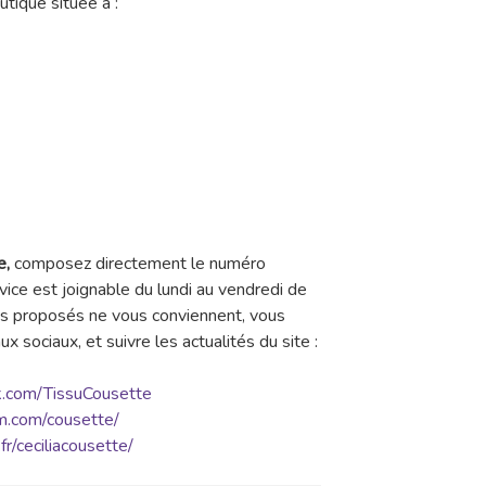
utique située à :
e,
composez directement le numéro
ice est joignable du lundi au vendredi de
s proposés ne vous conviennent, vous
x sociaux, et suivre les actualités du site :
k.com/TissuCousette
m.com/cousette/
fr/ceciliacousette/