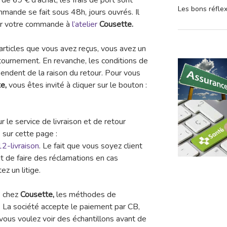
r de 69 € d’achat, les frais de port sont
Les bons réfle
mmande se fait sous 48h, jours ouvrés. Il
rer votre commande à
l’atelier
Cousette.
 articles que vous avez reçus, vous avez un
etournement. En revanche, les conditions de
ndent de la raison du retour. Pour vous
te,
vous êtes invité à cliquer sur le bouton :
r le service de livraison et de retour
 sur cette page :
2-livraison
. Le fait que vous soyez client
it de faire des réclamations en cas
ez un litige.
? chez
Cousette,
les méthodes de
La société accepte le paiement par CB,
vous voulez voir des échantillons avant de