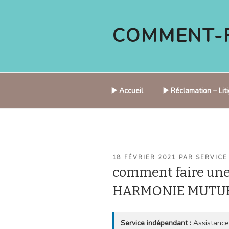
Aller
au
COMMENT-F
contenu
principal
▶️ Accueil
▶️ Réclamation – Li
PUBLIÉ
18 FÉVRIER 2021
PAR
SERVICE
LE
comment faire une
HARMONIE MUTU
Service indépendant :
Assistance