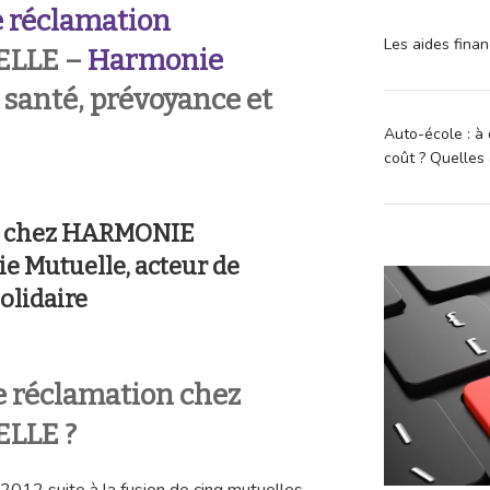
 réclamation
Les aides finan
LLE –
Harmonie
 santé, prévoyance et
Auto-école : à 
coût ? Quelles 
on chez HARMONIE
 Mutuelle, acteur de
solidaire
 réclamation chez
LLE ?
012 suite à la fusion de cinq mutuelles.