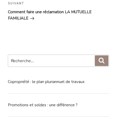
Article
SUIVANT
suivant
Comment faire une réclamation LA MUTUELLE
FAMILIALE
Recherche
Reche
pour
:
Copropriété : le plan pluriannuel de travaux
Promotions et soldes : une différence ?