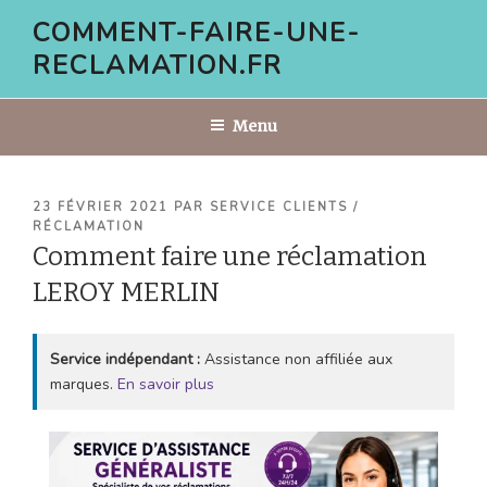
Aller
COMMENT-FAIRE-UNE-
au
RECLAMATION.FR
contenu
principal
Menu
PUBLIÉ
23 FÉVRIER 2021
PAR
SERVICE CLIENTS /
LE
RÉCLAMATION
Comment faire une réclamation
LEROY MERLIN
Service indépendant :
Assistance non affiliée aux
marques.
En savoir plus