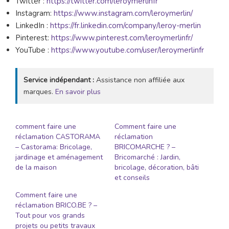
Twitter :
https://twitter.com/leroymerlinfr
Instagram:
https://www.instagram.com/leroymerlin/
LinkedIn :
https://fr.linkedin.com/company/leroy-merlin
Pinterest:
https://www.pinterest.com/leroymerlinfr/
YouTube :
https://www.youtube.com/user/leroymerlinfr
Service indépendant :
Assistance non affiliée aux
marques.
En savoir plus
comment faire une
Comment faire une
réclamation CASTORAMA
réclamation
– Castorama: Bricolage,
BRICOMARCHE ? –
jardinage et aménagement
Bricomarché : Jardin,
de la maison
bricolage, décoration, bâti
et conseils
Comment faire une
réclamation BRICO.BE ? –
Tout pour vos grands
projets ou petits travaux