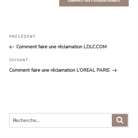
Navigation
Article
PRÉCÉDENT
de
précédent
Comment faire une réclamation LDLC.COM
l’article
Article
SUIVANT
suivant
Comment faire une réclamation L’OREAL PARIS
Recherche
Reche
pour
: