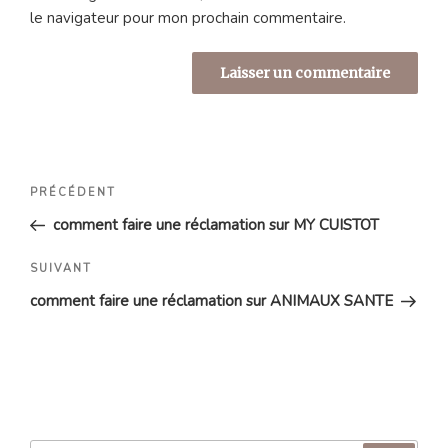
le navigateur pour mon prochain commentaire.
Navigation
Article
PRÉCÉDENT
de
précédent
comment faire une réclamation sur MY CUISTOT
l’article
Article
SUIVANT
suivant
comment faire une réclamation sur ANIMAUX SANTE