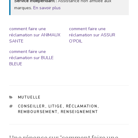
Service indépendant :
Assistance non affiliée aux
marques.
En savoir plus
comment faire une
comment faire une
réclamation sur ANIMAUX
réclamation sur ASSUR
SANTE
O’POIL
comment faire une
réclamation sur BULLE
BLEUE
CATÉGORIES
MUTUELLE
ÉTIQUETTES
CONSEILLER
,
LITIGE
,
RÉCLAMATION
,
REMBOURSEMENT
,
RENSEIGNEMENT
Une réponse sur “comment faire une