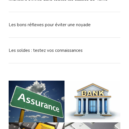
Les bons réflexes pour éviter une noyade
Les soldes : testez vos connaissances