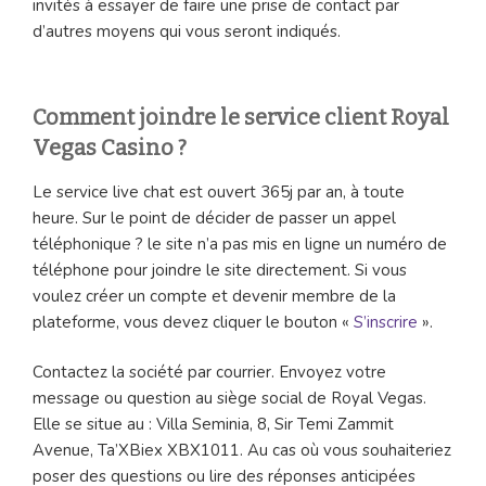
invités à essayer de faire une prise de contact par
d’autres moyens qui vous seront indiqués.
Comment joindre le service client Royal
Vegas Casino ?
Le service live chat est ouvert 365j par an, à toute
heure. Sur le point de décider de passer un appel
téléphonique ? le site n’a pas mis en ligne un numéro de
téléphone pour joindre le site directement. Si vous
voulez créer un compte et devenir membre de la
plateforme, vous devez cliquer le bouton «
S’inscrire
».
Contactez la société par courrier. Envoyez votre
message ou question au siège social de Royal Vegas.
Elle se situe au : Villa Seminia, 8, Sir Temi Zammit
Avenue, Ta’XBiex XBX1011. Au cas où vous souhaiteriez
poser des questions ou lire des réponses anticipées