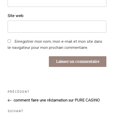
Site web
Enregistrer mon nom, mon e-mail et mon site dans
le navigateur pour mon prochain commentaire.
Navigation
Article
PRÉCÉDENT
de
précédent
comment faire une réclamation sur PURE CASINO
l’article
Article
SUIVANT