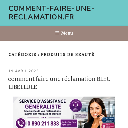
Aller
COMMENT-FAIRE-UNE-
au
RECLAMATION.FR
contenu
principal
Menu
CATÉGORIE :
PRODUITS DE BEAUTÉ
PUBLIÉ
19 AVRIL 2023
LE
comment faire une réclamation BLEU
LIBELLULE