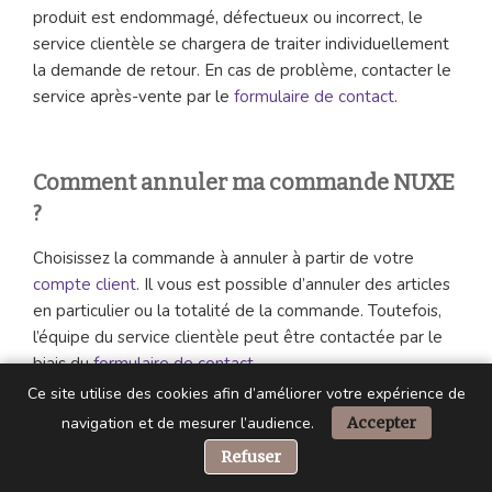
produit est endommagé, défectueux ou incorrect, le
service clientèle se chargera de traiter individuellement
la demande de retour. En cas de problème, contacter le
service après-vente par le
formulaire de contact
.
Comment annuler ma commande NUXE
?
Choisissez la commande à annuler à partir de votre
compte client
. Il vous est possible d’annuler des articles
en particulier ou la totalité de la commande. Toutefois,
l’équipe du service clientèle peut être contactée par le
biais du
formulaire de contact
.
Ce site utilise des cookies afin d’améliorer votre expérience de
navigation et de mesurer l’audience.
Accepter
Suivre les actualités de NUXE sur les
📞 Besoin d’aide ?
Refuser
réseaux sociaux