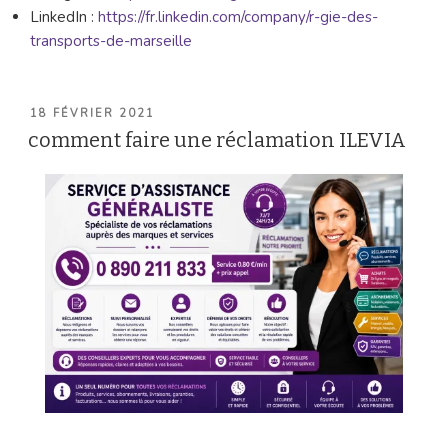
LinkedIn :
https://fr.linkedin.com/company/r-gie-des-
transports-de-marseille
PUBLIÉ
18 FÉVRIER 2021
LE
comment faire une réclamation ILEVIA