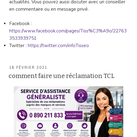
actualités. Vous pouvez aussi discuter avec un conseiller
en commentaire ou en message privé.
Facebook :
https://www.facebook.com/pages/Tiss%C3%A9o/22763
3533939751
Twitter :
https://twitter.com/infoTisseo
PUBLIÉ
18 FÉVRIER 2021
LE
comment faire une réclamation TCL