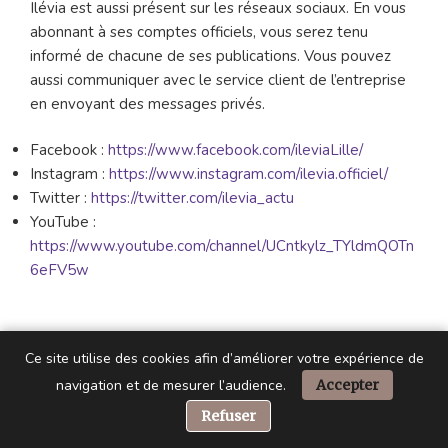
Ilévia est aussi présent sur les réseaux sociaux. En vous
abonnant à ses comptes officiels, vous serez tenu
informé de chacune de ses publications. Vous pouvez
aussi communiquer avec le service client de l’entreprise
en envoyant des messages privés.
Facebook :
https://www.facebook.com/ileviaLille/
Instagram :
https://www.instagram.com/ilevia.officiel/
Twitter :
https://twitter.com/ilevia_actu
YouTube :
https://www.youtube.com/channel/UCntkylz_TYldmQOTn
6eFV5w
Ce site utilise des cookies afin d’améliorer votre expérience de
navigation et de mesurer l’audience.
Accepter
📞 Besoin d’aide ?
Recherche
Refuser
Reche
pour