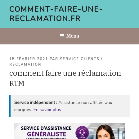
Aller
COMMENT-FAIRE-UNE-
au
RECLAMATION.FR
contenu
principal
Menu
PUBLIÉ
18 FÉVRIER 2021
PAR
SERVICE CLIENTS /
LE
RÉCLAMATION
comment faire une réclamation
RTM
Service indépendant :
Assistance non affiliée aux
marques.
En savoir plus