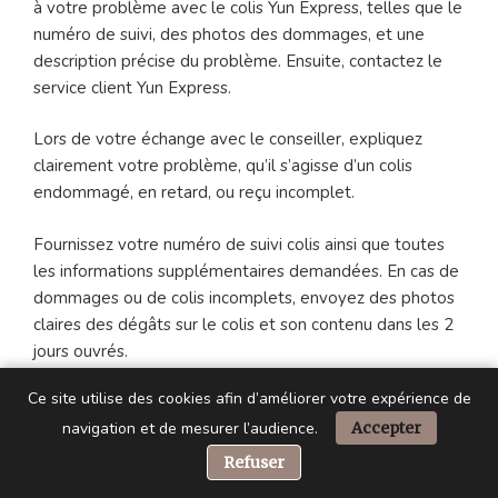
à votre problème avec le colis Yun Express, telles que le
numéro de suivi, des photos des dommages, et une
description précise du problème. Ensuite, contactez le
service client Yun Express.
Lors de votre échange avec le conseiller, expliquez
clairement votre problème, qu’il s’agisse d’un colis
endommagé, en retard, ou reçu incomplet.
Fournissez votre numéro de suivi colis ainsi que toutes
les informations supplémentaires demandées. En cas de
dommages ou de colis incomplets, envoyez des photos
claires des dégâts sur le colis et son contenu dans les 2
jours ouvrés.
Ce site utilise des cookies afin d’améliorer votre expérience de
Assurez-vous de conserver une trace écrite sous forme
navigation et de mesurer l’audience.
Accepter
de ticket de suivi de votre demande auprès du service
client Yun Express. Suivez le traitement de votre
📞 Besoin d’aide ?
Refuser
demande, relancez si nécessaire, et réclamez une