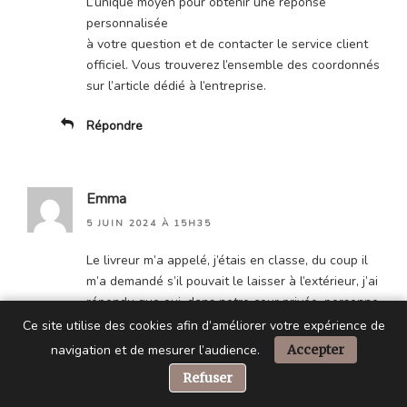
L’unique moyen pour obtenir une réponse
personnalisée
à votre question et de contacter le service client
officiel. Vous trouverez l’ensemble des coordonnés
sur l’article dédié à l’entreprise.
Répondre
Emma
5 JUIN 2024 À 15H35
Le livreur m’a appelé, j’étais en classe, du coup il
m’a demandé s’il pouvait le laisser à l’extérieur, j’ai
répondu que oui, dans notre cour privée, personne
ne rentre. Il a pris en photo le colis derrière mes
Ce site utilise des cookies afin d’améliorer votre expérience de
chaises de jardin, me l’a envoyée. Mais juste après
navigation et de mesurer l’audience.
Accepter
il a chargé le colis , mes deux chaises longues et
📞 Besoin d’aide ?
Refuser
ma table de jardin dans son camion, normal. Non,
mais la quatrième dimension. Je n’arrive toujours