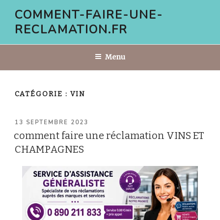
Aller
COMMENT-FAIRE-UNE-
au
RECLAMATION.FR
contenu
principal
Menu
CATÉGORIE :
VIN
PUBLIÉ
13 SEPTEMBRE 2023
LE
comment faire une réclamation VINS ET
CHAMPAGNES