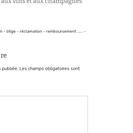
 aux vins et aux champagnes
- litige - réclamation - remboursement ...... -
ire
 publiée.
Les champs obligatoires sont