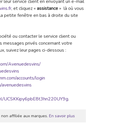
leur service client en envoyant un e-mail
ins.fr
, et cliquez «
assistance
» là où vous
a petite fenêtre en bas à droite du site
ociété ou contacter le service client ou
s messages privés concernant votre
ux, suivez leur pages ci-dessous :
k.com/Avenuedesvins/
nuedesvins
mm.com/accounts/login
om/avenuedesvins
nnel/UCSKKipy6pbE8t3hn220UY9g
.
 non affiliée aux marques.
En savoir plus