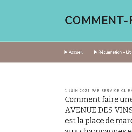
Aller
au
COMMENT-F
contenu
principal
▶️ Accueil
▶️ Réclamation – Li
PUBLIÉ
1 JUIN 2021
PAR
SERVICE CLIE
LE
Comment faire une
AVENUE DES VINS
est la place de mar
aux champagnes en