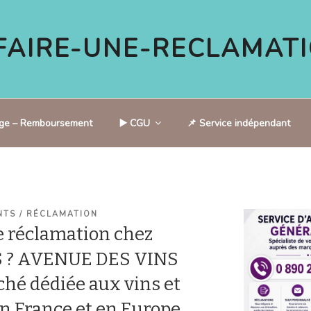
AIRE-UNE-RECLAMATI
tige – Remboursement
▶️ CGU
📌 Service indépendant
NTS / RÉCLAMATION
 réclamation chez
 ? AVENUE DES VINS
ché dédiée aux vins et
 France et en Europe