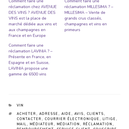
Comment faire une
Comment faire une
réclamation chez AVENUE
réclamation MILLESIMA ? –
DES VINS ? AVENUE DES
MILLESIMA – Vente de
VINS est la place de
grands crus classés,
marché dédiée aux vins et
champagnes et vins en
aux champagnes en
primeurs
France et en Europe
Comment faire une
réclamation LAVINIA ? –
Présente en France, en
Espagne et en Suisse,
LAVINIA propose une
gamme de 6500 vins
CATÉGORIES
VIN
ÉTIQUETTES
ACHETER
,
ADRESSE
,
AIDE
,
AVIS
,
CLIENTS
,
CONTACTER
,
COURRIER ÉLECTRONIQUE
,
LITIGE
,
MAIL
,
MÉDIATEUR
,
MÉDIATION
,
RÉCLAMATION
,