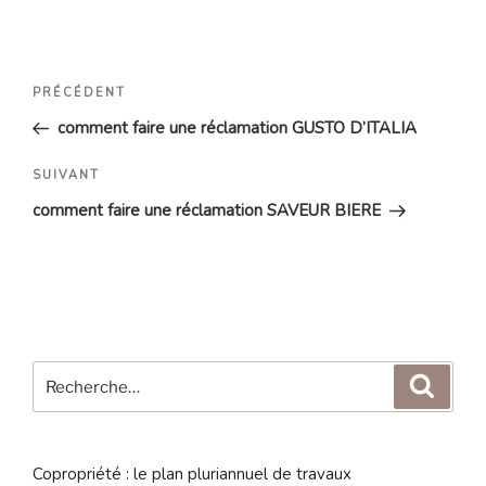
Navigation
Article
PRÉCÉDENT
de
précédent
comment faire une réclamation GUSTO D’ITALIA
l’article
Article
SUIVANT
suivant
comment faire une réclamation SAVEUR BIERE
Recherche
Reche
pour
:
Copropriété : le plan pluriannuel de travaux