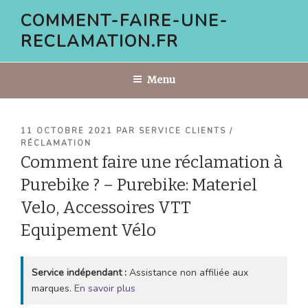
Aller
COMMENT-FAIRE-UNE-
au
RECLAMATION.FR
contenu
principal
Menu
PUBLIÉ
11 OCTOBRE 2021
PAR
SERVICE CLIENTS /
LE
RÉCLAMATION
Comment faire une réclamation à
Purebike ? – Purebike: Materiel
Velo, Accessoires VTT
Equipement Vélo
Service indépendant :
Assistance non affiliée aux
marques.
En savoir plus