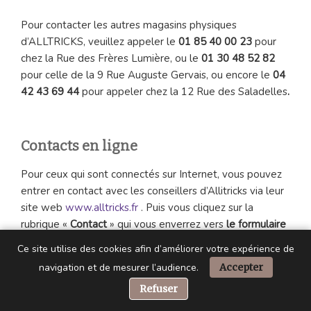
Pour contacter les autres magasins physiques
d’ALLTRICKS, veuillez appeler le
01 85 40 00 23
pour
chez la Rue des Frères Lumière, ou le
01 30 48 52 82
pour celle de la 9 Rue Auguste Gervais, ou encore le
04
42 43 69 44
pour appeler chez la 12 Rue des Saladelles
.
Contacts en ligne
Pour ceux qui sont connectés sur Internet, vous pouvez
entrer en contact avec les conseillers d’Allitricks via leur
site web
www.alltricks.fr
. Puis vous cliquez sur la
rubrique «
Contact
» qui vous enverrez vers
le formulaire
à remplir et poser vos questions.
Ce site utilise des cookies afin d’améliorer votre expérience de
navigation et de mesurer l’audience.
Accepter
Vous pouvez également envoyer directement un
📞 Besoin d’aide ?
Refuser
courrier électronique par une adresse mail à
contact@alltricks.fr
.