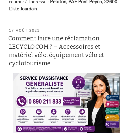
courrier à l’adresse :
Peloton, PAE Pont Peyrin, 32600
L’Isle Jourdain
.
PUBLIÉ
17 AOÛT 2021
LE
Comment faire une réclamation
LECYCLO.COM ? – Accessoires et
matériel vélo, équipement vélo et
cyclotourisme