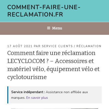
Aller
COMMENT-FAIRE-UNE-
au
RECLAMATION.FR
contenu
principal
Menu
PUBLIÉ
17 AOÛT 2021
PAR
SERVICE CLIENTS / RÉCLAMATION
LE
Comment faire une réclamation
LECYCLO.COM ? – Accessoires et
matériel vélo, équipement vélo et
cyclotourisme
Service indépendant :
Assistance non affiliée aux
marques.
En savoir plus