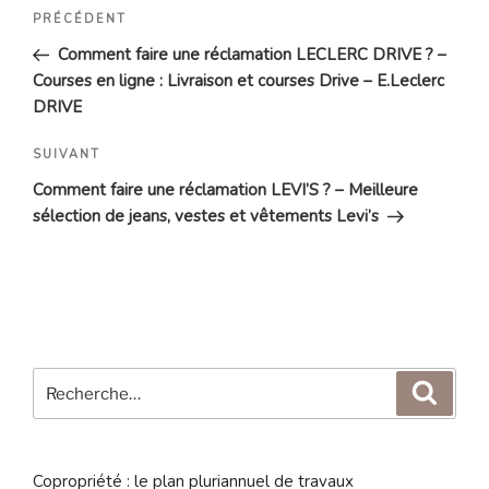
Navigation
Article
PRÉCÉDENT
de
précédent
Comment faire une réclamation LECLERC DRIVE ? –
l’article
Courses en ligne : Livraison et courses Drive – E.Leclerc
DRIVE
Article
SUIVANT
suivant
Comment faire une réclamation LEVI’S ? – Meilleure
sélection de jeans, vestes et vêtements Levi’s
Recherche
Reche
pour
:
Copropriété : le plan pluriannuel de travaux