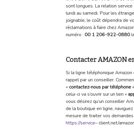
sont longues. La relation service
lundi au samedi. Pour les étrang
joignable, le coût dépendra de v
réclamations à faire chez Amazon, 
numéro :
00 1 206-922-0880
l
Contacter AMAZON en
Si la ligne téléphonique Amazon e
rappel par un conseiller. Comment
«
contactez-nous par téléphone
»
celui-ci va s’ouvrir sur un lien «
ap
vous désirez qu’un conseiller Ama
de la boutique en ligne, naviguez 
mesure de traiter vos demandes p
https://service
– client.net/amazon