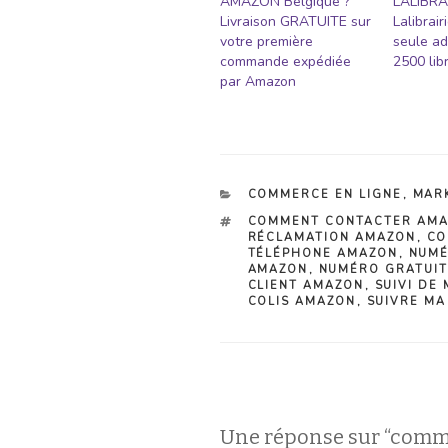
AMAZON Belgique ?
LALIBRA
Livraison GRATUITE sur
Lalibrai
votre première
seule ad
commande expédiée
2500 libr
par Amazon
CATÉGORIES
COMMERCE EN LIGNE
,
MAR
ÉTIQUETTES
COMMENT CONTACTER AM
RÉCLAMATION AMAZON
,
CO
TÉLÉPHONE AMAZON
,
NUMÉ
AMAZON
,
NUMÉRO GRATUIT
CLIENT AMAZON
,
SUIVI DE
COLIS AMAZON
,
SUIVRE M
Une réponse sur “comm