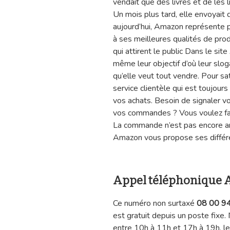
vendait que des livres et de les li
Un mois plus tard, elle envoyait 
aujourd’hui, Amazon représente p
à ses meilleures qualités de prod
qui attirent le public Dans le site
même leur objectif d’où leur sloga
qu’elle veut tout vendre. Pour sa
service clientèle qui est toujour
vos achats. Besoin de signaler vo
vos commandes ? Vous voulez fa
La commande n’est pas encore arri
Amazon vous propose ses différe
Appel téléphonique
Ce numéro non surtaxé
08 00 9
est gratuit depuis un poste fixe
entre 10h à 11h et 17h à 19h, l