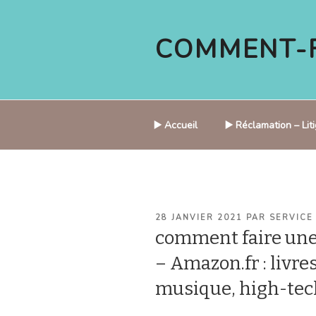
Aller
au
COMMENT-F
contenu
principal
▶️ Accueil
▶️ Réclamation – Li
PUBLIÉ
28 JANVIER 2021
PAR
SERVICE
LE
comment faire un
– Amazon.fr : livre
musique, high-tec