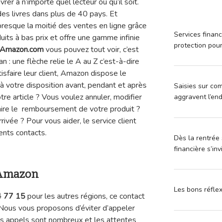
vrer à n’importe quel lecteur où qu’il soit.
des livres dans plus de 40 pays. Et
resque la moitié des ventes en ligne grâce
Services financ
uits à bas prix et offre une gamme infinie
protection pou
Amazon.com
vous pouvez tout voir, c’est
n : une flèche relie le A au Z c’est-à-dire
tisfaire leur client, Amazon dispose le
s à votre disposition avant, pendant et après
Saisies sur com
tre article ? Vous voulez annuler, modifier
aggravent l’en
ire le remboursement de votre produit ?
vée ? Pour vous aider, le service client
nts contacts.
Dès la rentrée 
financière s’in
 Amazon
Les bons réfle
4 77 15
pour les autres régions, ce contact
. Nous vous proposons d’éviter d’appeler
es appels sont nombreux et les attentes