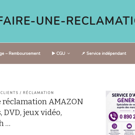
AIRE-UNE-RECLAMATI
tige – Remboursement
▶️ CGU
📌 Service indépendant
 CLIENTS / RÉCLAMATION
e réclamation AMAZON
s, DVD, jeux vidéo,
h …