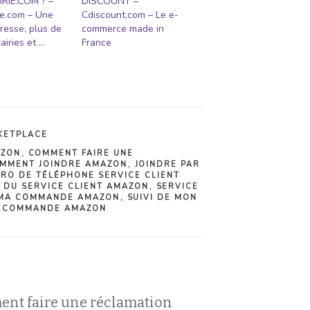
IRIE.COM ? –
DISCOUNT –
rie.com – Une
Cdiscount.com – Le e-
resse, plus de
commerce made in
airies et …
France
KETPLACE
AZON
,
COMMENT FAIRE UNE
MMENT JOINDRE AMAZON
,
JOINDRE PAR
RO DE TÉLÉPHONE SERVICE CLIENT
 DU SERVICE CLIENT AMAZON
,
SERVICE
 MA COMMANDE AMAZON
,
SUIVI DE MON
A COMMANDE AMAZON
ent faire une réclamation