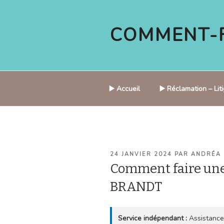
Aller
au
COMMENT-F
contenu
principal
▶️ Accueil
▶️ Réclamation – Li
PUBLIÉ
24 JANVIER 2024
PAR
ANDRÉA
LE
Comment faire une
BRANDT
Service indépendant :
Assistance