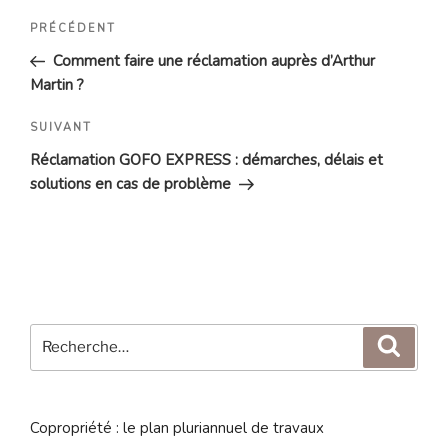
Navigation
Article
PRÉCÉDENT
de
précédent
Comment faire une réclamation auprès d’Arthur
l’article
Martin ?
Article
SUIVANT
suivant
Réclamation GOFO EXPRESS : démarches, délais et
solutions en cas de problème
Recherche
Reche
pour
:
Copropriété : le plan pluriannuel de travaux