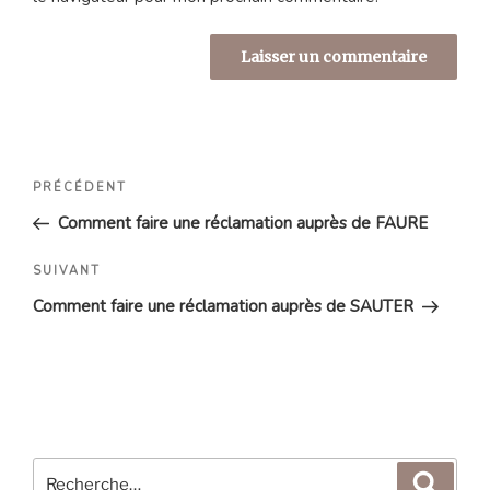
Navigation
Article
PRÉCÉDENT
de
précédent
Comment faire une réclamation auprès de FAURE
l’article
Article
SUIVANT
suivant
Comment faire une réclamation auprès de SAUTER
Recherche
Reche